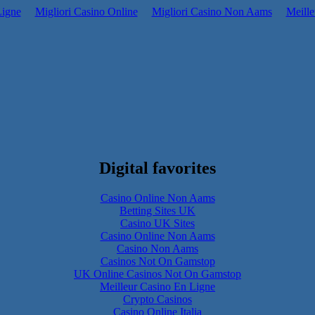
Ligne
Migliori Casino Online
Migliori Casino Non Aams
Meille
Digital favorites
Casino Online Non Aams
Betting Sites UK
Casino UK Sites
Casino Online Non Aams
Casino Non Aams
Casinos Not On Gamstop
UK Online Casinos Not On Gamstop
Meilleur Casino En Ligne
Crypto Casinos
Casino Online Italia