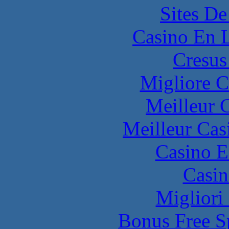
Sites De
Casino En L
Cresus
Migliore 
Meilleur 
Meilleur Cas
Casino E
Casin
Migliori
Bonus Free S