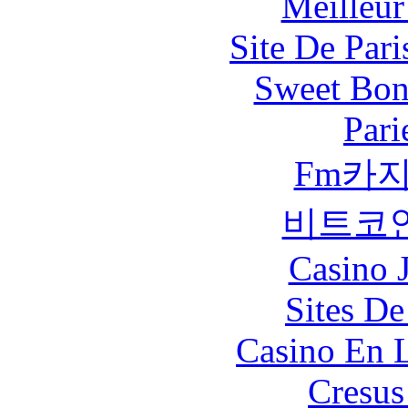
Meilleur
Site De Par
Sweet Bona
Pari
Fm카
비트코
Casino 
Sites De
Casino En L
Cresus