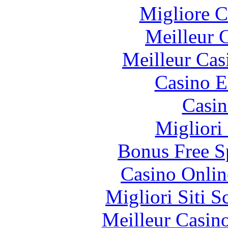
Migliore 
Meilleur 
Meilleur Cas
Casino E
Casin
Migliori
Bonus Free S
Casino Onlin
Migliori Siti
Meilleur Casin