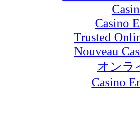
Casin
Casino E
Trusted Onli
Nouveau Cas
オンラ
Casino En