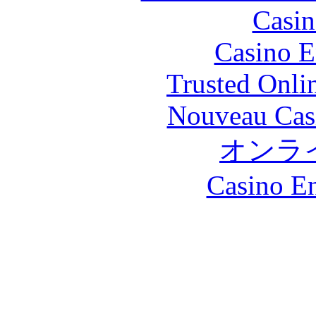
Casin
Casino E
Trusted Onli
Nouveau Cas
オンラ
Casino En