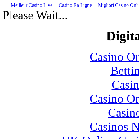
Meilleur Casino Live
Casino En Ligne
Migliori Casino Onl
Please Wait...
Digita
Casino O
Betti
Casin
Casino O
Casin
Casinos 