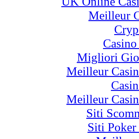
UK Online Cas
Meilleur 
Cryp
Casino 
Migliori Gi
Meilleur Casi
Casin
Meilleur Casi
Siti Scom
Siti Poker