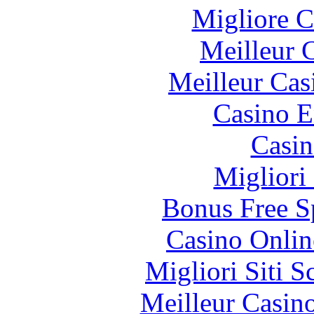
Migliore 
Meilleur 
Meilleur Cas
Casino E
Casin
Migliori
Bonus Free S
Casino Onlin
Migliori Siti
Meilleur Casin