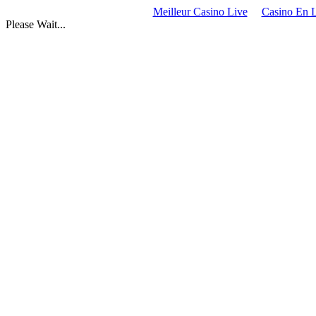
Meilleur Casino Live
Casino En 
Please Wait...