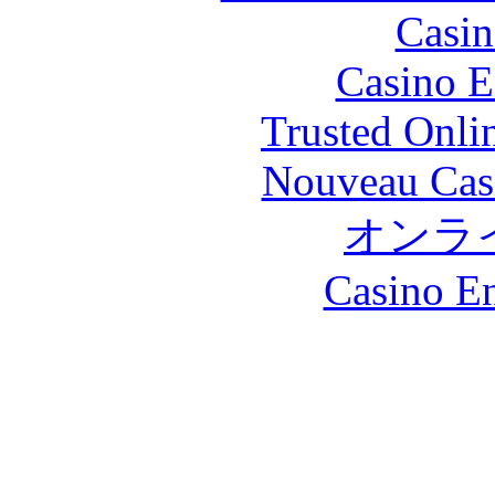
Casin
Casino E
Trusted Onli
Nouveau Cas
オンラ
Casino En