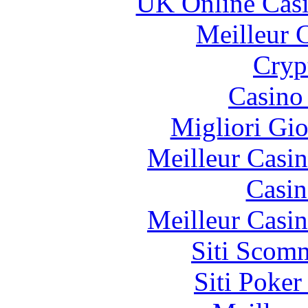
UK Online Cas
Meilleur 
Cryp
Casino 
Migliori Gi
Meilleur Casi
Casin
Meilleur Casi
Siti Scom
Siti Poker