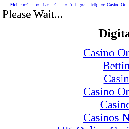
Meilleur Casino Live
Casino En Ligne
Migliori Casino Onl
Please Wait...
Digita
Casino O
Betti
Casin
Casino O
Casin
Casinos 