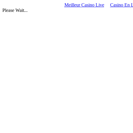
Meilleur Casino Live
Casino En 
Please Wait...