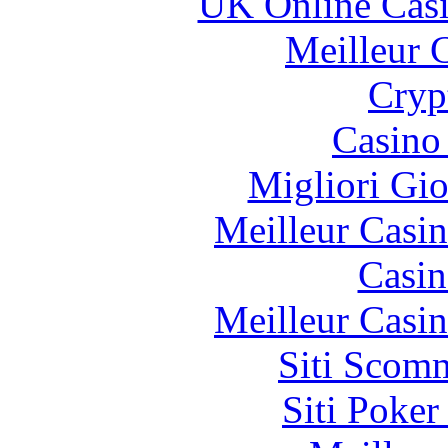
UK Online Cas
Meilleur 
Cryp
Casino 
Migliori Gi
Meilleur Casi
Casin
Meilleur Casi
Siti Scom
Siti Poker