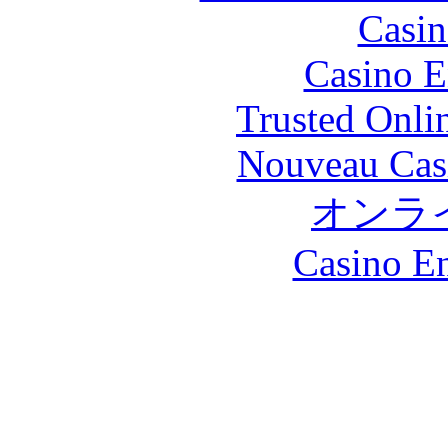
Casin
Casino E
Trusted Onli
Nouveau Cas
オンラ
Casino En