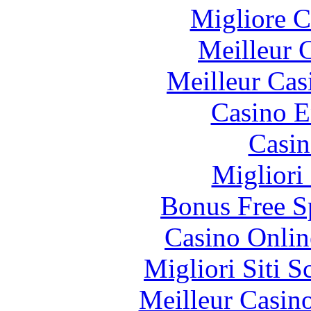
Migliore 
Meilleur 
Meilleur Cas
Casino E
Casin
Migliori
Bonus Free S
Casino Onlin
Migliori Siti
Meilleur Casin