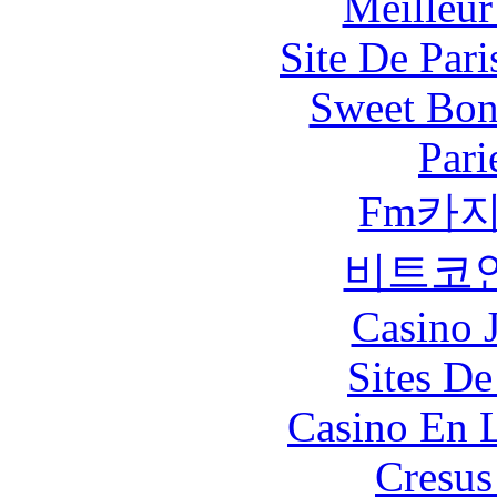
Meilleur
Site De Par
Sweet Bona
Pari
Fm카
비트코
Casino 
Sites De
Casino En L
Cresus