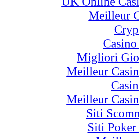
UK Online Cas
Meilleur 
Cryp
Casino 
Migliori Gi
Meilleur Casi
Casin
Meilleur Casi
Siti Scom
Siti Poker