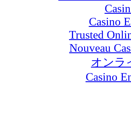
Casin
Casino E
Trusted Onli
Nouveau Cas
オンラ
Casino En