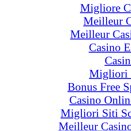
Migliore 
Meilleur 
Meilleur Cas
Casino E
Casin
Migliori
Bonus Free S
Casino Onlin
Migliori Siti
Meilleur Casin