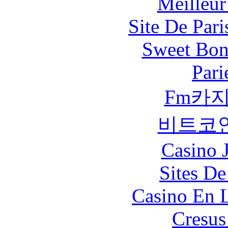
Meilleur
Site De Par
Sweet Bona
Pari
Fm카
비트코
Casino 
Sites De
Casino En L
Cresus