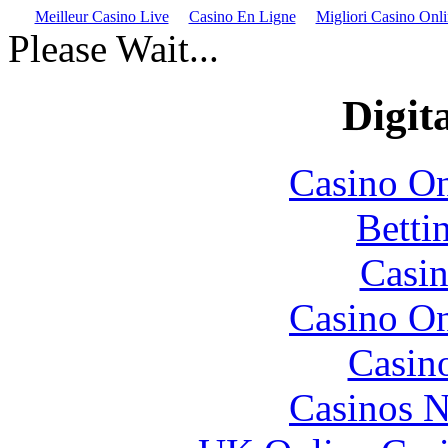
Meilleur Casino Live
Casino En Ligne
Migliori Casino Onl
Please Wait...
Digita
Casino O
Betti
Casin
Casino O
Casin
Casinos 