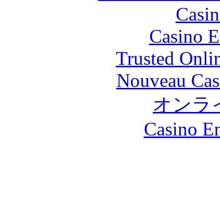
Casin
Casino E
Trusted Onli
Nouveau Cas
オンラ
Casino En