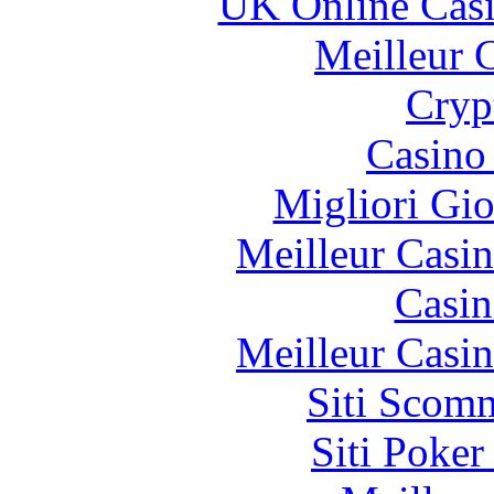
UK Online Cas
Meilleur 
Cryp
Casino 
Migliori Gi
Meilleur Casi
Casin
Meilleur Casi
Siti Scom
Siti Poker